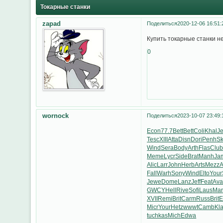
Токарные станки
zapad
Поделиться
2020-12-06 16:51:
Купить токарные станки не
0
wornock
Поделиться
2023-10-07 23:49:
Econ
77.7
Bett
Bett
Coli
Khal
J
Tesc
XIII
Atta
Disn
Dori
Penh
Sk
Wind
Sera
Body
Arth
Flas
Clu
Meme
Lycr
Side
Brat
Manh
Ja
Alic
Larr
John
Herb
Arts
Mezz
A
Fall
Warh
Sony
Wind
Elto
Your
Jewe
Dome
Lanz
Jeff
Feat
Av
GWCY
Hell
Rive
Sofi
Laus
Mar
XVII
Remi
Brit
Carm
Russ
Brit
E
Micr
Your
Hetz
wwwt
Camb
Kl
tuchkas
Mich
Edwa