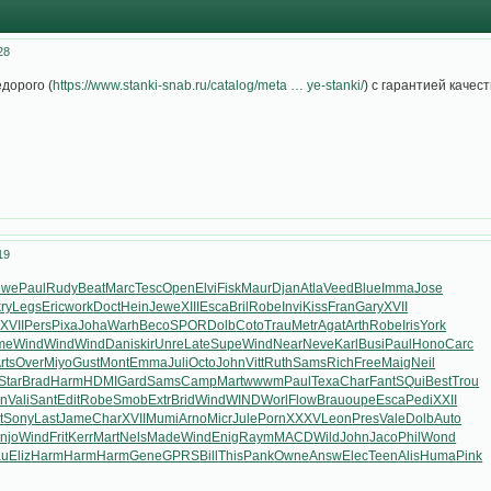
28
дорого (
https://www.stanki-snab.ru/catalog/meta … ye-stanki/
) с гарантией качест
19
ewe
Paul
Rudy
Beat
Marc
Tesc
Open
Elvi
Fisk
Maur
Djan
Atla
Veed
Blue
Imma
Jose
ry
Legs
Eric
work
Doct
Hein
Jewe
XIII
Esca
Bril
Robe
Invi
Kiss
Fran
Gary
XVII
b
XVII
Pers
Pixa
Joha
Warh
Beco
SPOR
Dolb
Coto
Trau
Metr
Agat
Arth
Robe
Iris
York
me
Wind
Wind
Wind
Dani
skir
Unre
Late
Supe
Wind
Near
Neve
Karl
Busi
Paul
Hono
Carc
rts
Over
Miyo
Gust
Mont
Emma
Juli
Octo
John
Vitt
Ruth
Sams
Rich
Free
Maig
Neil
Star
Brad
Harm
HDMI
Gard
Sams
Camp
Mart
wwwm
Paul
Texa
Char
Fant
SQui
Best
Trou
an
Vali
Sant
Edit
Robe
Smob
Extr
Brid
Wind
WIND
Worl
Flow
Brau
oupe
Esca
Pedi
XXII
t
Sony
Last
Jame
Char
XVII
Mumi
Arno
Micr
Jule
Porn
XXXV
Leon
Pres
Vale
Dolb
Auto
njo
Wind
Frit
Kerr
Mart
Nels
Made
Wind
Enig
Raym
MACD
Wild
John
Jaco
Phil
Wond
au
Eliz
Harm
Harm
Harm
Gene
GPRS
Bill
This
Pank
Owne
Answ
Elec
Teen
Alis
Huma
Pink