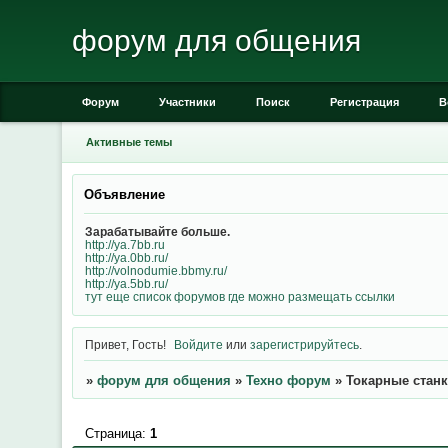
форум для общения
Форум
Участники
Поиск
Регистрация
В
Активные темы
Объявление
Зарабатывайте больше.
http://ya.7bb.ru
http://ya.0bb.ru/
http://volnodumie.bbmy.ru/
http://ya.5bb.ru/
тут еще список форумов где можно размещать ссылки
Привет, Гость!
Войдите
или
зарегистрируйтесь
.
»
форум для общения
»
Техно форум
»
Токарные стан
Страница:
1