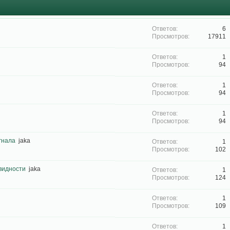
6
17911
1
94
1
94
1
94
гнала
jaka
1
102
видности
jaka
1
124
1
109
1