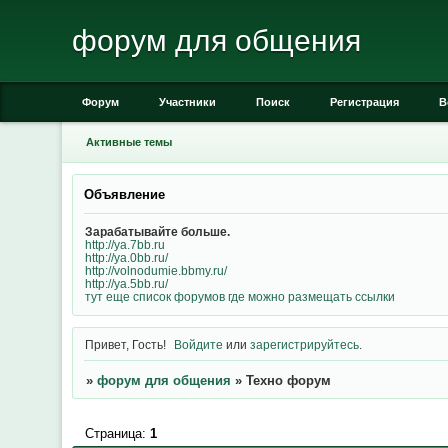
форум для общения
Форум
Участники
Поиск
Регистрация
В
Активные темы
Объявление
Зарабатывайте больше.
http://ya.7bb.ru
http://ya.0bb.ru/
http://volnodumie.bbmy.ru/
http://ya.5bb.ru/
тут еще список форумов где можно размещать ссылки
Привет, Гость!
Войдите
или
зарегистрируйтесь
.
»
форум для общения
»
Техно форум
Страница:
1