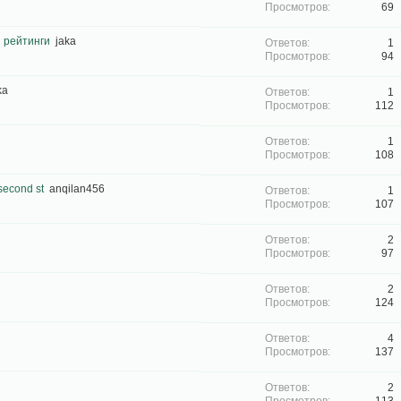
69
 рейтинги
jaka
1
94
ka
1
112
1
108
 second st
anqilan456
1
107
2
97
2
124
4
137
2
113