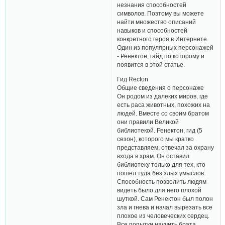
незнания способностей
символов. Поэтому вы можете
найти множество описаний
навыков и способностей
конкретного героя в Интернете.
Один из популярных персонажей
- Ренектон, гайд по которому и
появится в этой статье.
Гид Recton
Общие сведения о персонаже
Он родом из далеких миров, где
есть раса животных, похожих на
людей. Вместе со своим братом
они правили Великой
библиотекой. Ренектон, гид (5
сезон), которого мы кратко
представляем, отвечал за охрану
входа в храм. Он оставил
библиотеку только для тех, кто
пошел туда без злых умыслов.
Способность позволить людям
видеть было для него плохой
шуткой. Сам Ренектон был полон
зла и гнева и начал вырезать все
плохое из человеческих сердец.
Все попытки научить брата