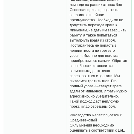
команде на ранних этапах боя.
Основная цель - превратить
энергию в линейное
преимущество. Необходимо не
допустить перехода врага к
миньонам, не дать им завершить
работу, а также попытаться
вытолкнуть врага из строя.
Постарайтесь не попасть в
неприятности до третьего
уровня. Именно для него мы
приобретем все навыки. Обретая
способности, становится
возможным достаточно
соревноваться с врагами. Мы
пытаемся тратить гнев. Его
полный уровень атакует врага
вдали от миньонов. Играть нужно
агрессивно, но убедительно.
Такой подход даст неплохую
прокачку до середины боя.
Руководство Renecton, сезон 6
Средневековый
Силу мнения необходимо
оценивать в соответствии с LoL.