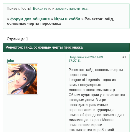
Привет, Гость!
Войдите
или
зарегистрируйтесь
.
»
форум для общения
»
Игры и хобби
»
Ренектон: гайд,
основные черты персонажа
Страница:
1
Ренектон: гайд, основные черты персонажа
Поделиться
2020-11-09
1
jaka
17:27:11
Ренектон: гайд, основные черты
персонажа
League of Legends - одна из
самых популярных
многопользовательских игр.
Объем аудитории увеличивается
с каждым днем. В игре
проводятся различные
соревнования и турниры, а
призовой фонд составляет один
миллион долларов. Многие
начинающие игроки
сталкиваются с проблемой