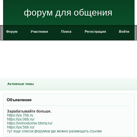
форум для общения
Форум
Участники
Поиск
Регистрация
Войти
Создать бесплатно свой форум
Активные темы
Объявление
Зарабатывайте больше.
https://ya.7bb.ru
https://ya.0bb.ru/
https://volnodumie.bbmy.ru/
https://ya.5bb.ru/
тут еще список форумов где можно размещать ссылки