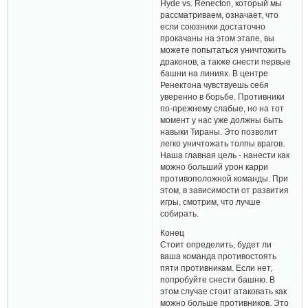
Hyde vs. Renecton, который мы
рассматриваем, означает, что
если союзники достаточно
прокачаны на этом этапе, вы
можете попытаться уничтожить
драконов, а также снести первые
башни на линиях. В центре
Ренектона чувствуешь себя
уверенно в борьбе. Противники
по-прежнему слабые, но на тот
момент у нас уже должны быть
навыки Тираны. Это позволит
легко уничтожать толпы врагов.
Наша главная цель - нанести как
можно больший урон карри
противоположной команды. При
этом, в зависимости от развития
игры, смотрим, что лучше
собирать.
Конец
Стоит определить, будет ли
ваша команда противостоять
пяти противникам. Если нет,
попробуйте снести башню. В
этом случае стоит атаковать как
можно больше противников. Это