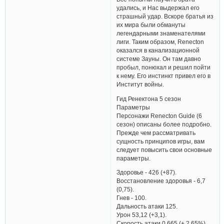
удались, и Нас выдержал его
страшный удар. Вскоре братья из
их мира были обмануты
легендарными знаменателями
лиги. Таким образом, Renecton
оказался в канализационной
системе Зауны. Он там давно
пробыл, понюхал и решил пойти
к нему. Его инстинкт привел его в
Институт войны.
Гид Ренектона 5 сезон
Параметры
Персонажи Renecton Guide (6
сезон) описаны более подробно.
Прежде чем рассматривать
сущность принципов игры, вам
следует повысить свои основные
параметры.
Здоровье - 426 (+87).
Восстановление здоровья - 6,7
(0,75).
Гнев - 100.
Дальность атаки 125.
Урон 53,12 (+3,1).
Скорость атаки 0,665 (+ 2,65%).