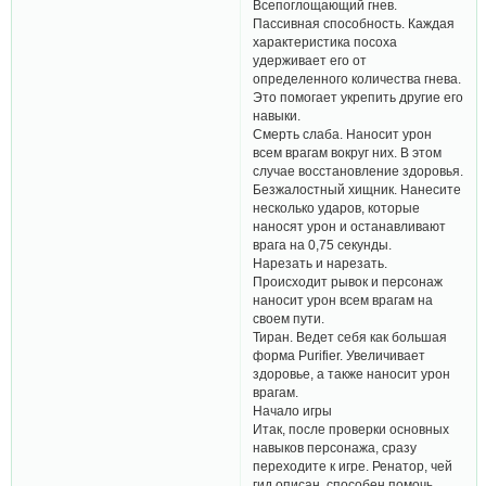
Всепоглощающий гнев.
Пассивная способность. Каждая
характеристика посоха
удерживает его от
определенного количества гнева.
Это помогает укрепить другие его
навыки.
Смерть слаба. Наносит урон
всем врагам вокруг них. В этом
случае восстановление здоровья.
Безжалостный хищник. Нанесите
несколько ударов, которые
наносят урон и останавливают
врага на 0,75 секунды.
Нарезать и нарезать.
Происходит рывок и персонаж
наносит урон всем врагам на
своем пути.
Тиран. Ведет себя как большая
форма Purifier. Увеличивает
здоровье, а также наносит урон
врагам.
Начало игры
Итак, после проверки основных
навыков персонажа, сразу
переходите к игре. Ренатор, чей
гид описан, способен помочь