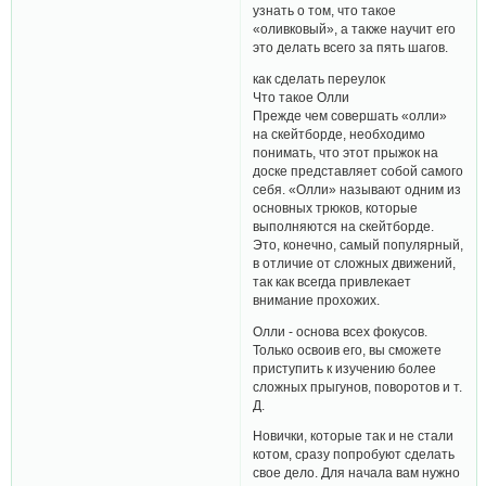
узнать о том, что такое
«оливковый», а также научит его
это делать всего за пять шагов.
как сделать переулок
Что такое Олли
Прежде чем совершать «олли»
на скейтборде, необходимо
понимать, что этот прыжок на
доске представляет собой самого
себя. «Олли» называют одним из
основных трюков, которые
выполняются на скейтборде.
Это, конечно, самый популярный,
в отличие от сложных движений,
так как всегда привлекает
внимание прохожих.
Олли - основа всех фокусов.
Только освоив его, вы сможете
приступить к изучению более
сложных прыгунов, поворотов и т.
Д.
Новички, которые так и не стали
котом, сразу попробуют сделать
свое дело. Для начала вам нужно