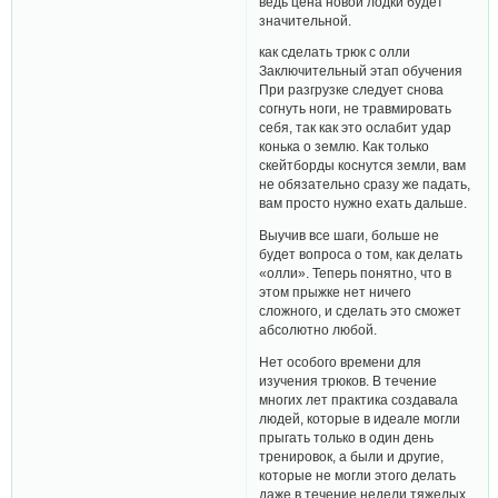
ведь цена новой лодки будет
значительной.
как сделать трюк с олли
Заключительный этап обучения
При разгрузке следует снова
согнуть ноги, не травмировать
себя, так как это ослабит удар
конька о землю. Как только
скейтборды коснутся земли, вам
не обязательно сразу же падать,
вам просто нужно ехать дальше.
Выучив все шаги, больше не
будет вопроса о том, как делать
«олли». Теперь понятно, что в
этом прыжке нет ничего
сложного, и сделать это сможет
абсолютно любой.
Нет особого времени для
изучения трюков. В течение
многих лет практика создавала
людей, которые в идеале могли
прыгать только в один день
тренировок, а были и другие,
которые не могли этого делать
даже в течение недели тяжелых