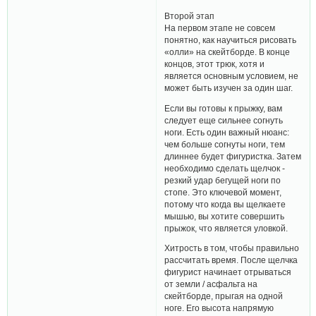
Второй этап
На первом этапе не совсем
понятно, как научиться рисовать
«олли» на скейтборде. В конце
концов, этот трюк, хотя и
является основным условием, не
может быть изучен за один шаг.
Если вы готовы к прыжку, вам
следует еще сильнее согнуть
ноги. Есть один важный нюанс:
чем больше согнуты ноги, тем
длиннее будет фигуристка. Затем
необходимо сделать щелчок -
резкий удар бегущей ноги по
стопе. Это ключевой момент,
потому что когда вы щелкаете
мышью, вы хотите совершить
прыжок, что является уловкой.
Хитрость в том, чтобы правильно
рассчитать время. После щелчка
фигурист начинает отрываться
от земли / асфальта на
скейтборде, прыгая на одной
ноге. Его высота напрямую