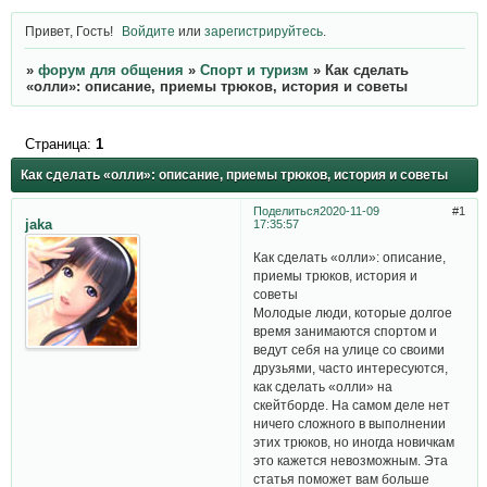
Привет, Гость!
Войдите
или
зарегистрируйтесь
.
»
форум для общения
»
Спорт и туризм
»
Как сделать
«олли»: описание, приемы трюков, история и советы
Страница:
1
Как сделать «олли»: описание, приемы трюков, история и советы
Поделиться
2020-11-09
1
jaka
17:35:57
Как сделать «олли»: описание,
приемы трюков, история и
советы
Молодые люди, которые долгое
время занимаются спортом и
ведут себя на улице со своими
друзьями, часто интересуются,
как сделать «олли» на
скейтборде. На самом деле нет
ничего сложного в выполнении
этих трюков, но иногда новичкам
это кажется невозможным. Эта
статья поможет вам больше