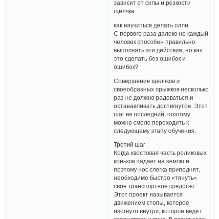
зависит от силы и резкости
щелчка.
как научиться делать олли
С первого раза далеко не каждый
человек способен правильно
выполнять эти действия, но как
это сделать без ошибок и
ошибок?
Совершение щелчков и
своеобразных прыжков несколько
раз не должно радоваться и
останавливать достигнутое. Этот
шаг не последний, поэтому
можно смело переходить к
следующему этапу обучения.
Третий шаг
Когда хвостовая часть роликовых
коньков падает на землю и
поэтому нос слегка приподнят,
необходимо быстро «тянуть»
свое транспортное средство.
Этот проект называется
движением стопы, которое
изогнуто внутри, которое ведет