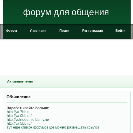
форум для общения
Форум
Участники
Поиск
Регистрация
Войти
Создать бесплатно свой форум
Активные темы
Объявление
Зарабатывайте больше.
http://ya.7bb.ru
http://ya.0bb.ru/
http://volnodumie.bbmy.ru/
http://ya.5bb.ru/
тут еще список форумов где можно размещать ссылки