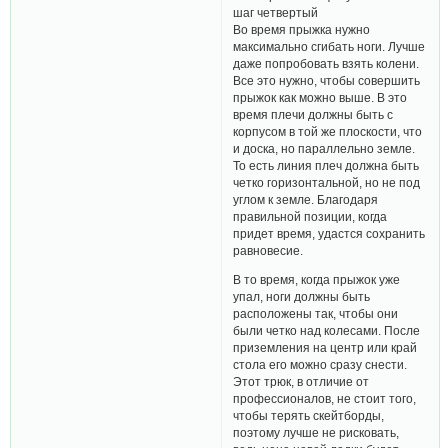
шаг четвертый
Во время прыжка нужно
максимально сгибать ноги. Лучше
даже попробовать взять колени.
Все это нужно, чтобы совершить
прыжок как можно выше. В это
время плечи должны быть с
корпусом в той же плоскости, что
и доска, но параллельно земле.
То есть линия плеч должна быть
четко горизонтальной, но не под
углом к ​​земле. Благодаря
правильной позиции, когда
придет время, удастся сохранить
равновесие.
В то время, когда прыжок уже
упал, ноги должны быть
расположены так, чтобы они
были четко над колесами. После
приземления на центр или край
стола его можно сразу снести.
Этот трюк, в отличие от
профессионалов, не стоит того,
чтобы терять скейтборды,
поэтому лучше не рисковать,