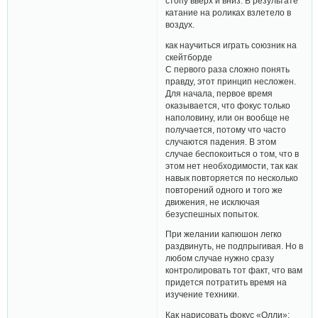
стопу вверх и вниз. В результате
катание на роликах взлетело в
воздух.
как научиться играть союзник на
скейтборде
С первого раза сложно понять
правду, этот принцип несложен.
Для начала, первое время
оказывается, что фокус только
наполовину, или он вообще не
получается, потому что часто
случаются падения. В этом
случае беспокоиться о том, что в
этом нет необходимости, так как
навык повторяется по несколько
повторений одного и того же
движения, не исключая
безуспешных попыток.
При желании капюшон легко
раздвинуть, не подпрыгивая. Но в
любом случае нужно сразу
контролировать тот факт, что вам
придется потратить время на
изучение техники.
Как нарисовать фокус «Олли»: